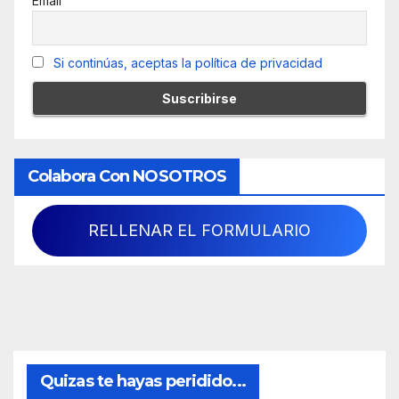
Email
Si continúas, aceptas la política de privacidad
Colabora Con NOSOTROS
RELLENAR EL FORMULARIO
Quizas te hayas peridido...