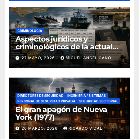
CRIMINOLOGÍA
Aspectos jurídicos y
criminológicos de la actual
lucha contra el narcotráfico
27 MAYO, 2026
MIGUEL ANGEL CANO
en el sur de España
DIRECTORES DE SEGURIDAD
INGENIERÍA / SISTEMAS
PERSONAL DE SEGURIDAD PRIVADA
SEGURIDAD SECTORIAL
El gran apagón de Nueva
York (1977)
20 MARZO, 2026
RICARDO VIDAL