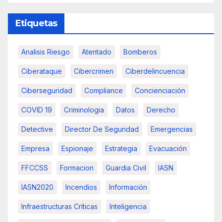
Etiquetas
Analisis Riesgo
Atentado
Bomberos
Ciberataque
Cibercrimen
Ciberdelincuencia
Ciberseguridad
Compliance
Concienciación
COVID 19
Criminologia
Datos
Derecho
Detective
Director De Seguridad
Emergencias
Empresa
Espionaje
Estrategia
Evacuación
FFCCSS
Formacion
Guardia Civil
IASN
IASN2020
Incendios
Información
Infraestructuras Críticas
Inteligencia