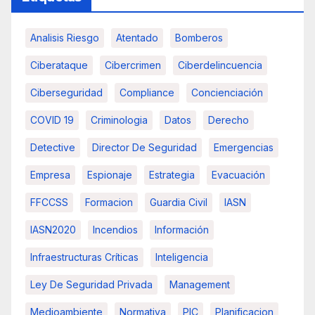
Analisis Riesgo
Atentado
Bomberos
Ciberataque
Cibercrimen
Ciberdelincuencia
Ciberseguridad
Compliance
Concienciación
COVID 19
Criminologia
Datos
Derecho
Detective
Director De Seguridad
Emergencias
Empresa
Espionaje
Estrategia
Evacuación
FFCCSS
Formacion
Guardia Civil
IASN
IASN2020
Incendios
Información
Infraestructuras Críticas
Inteligencia
Ley De Seguridad Privada
Management
Medioambiente
Normativa
PIC
Planificacion