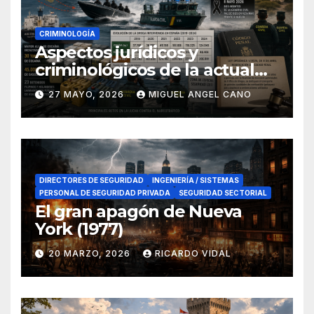
CRIMINOLOGÍA
Aspectos jurídicos y
criminológicos de la actual
lucha contra el narcotráfico
27 MAYO, 2026
MIGUEL ANGEL CANO
en el sur de España
DIRECTORES DE SEGURIDAD
INGENIERÍA / SISTEMAS
PERSONAL DE SEGURIDAD PRIVADA
SEGURIDAD SECTORIAL
El gran apagón de Nueva
York (1977)
20 MARZO, 2026
RICARDO VIDAL