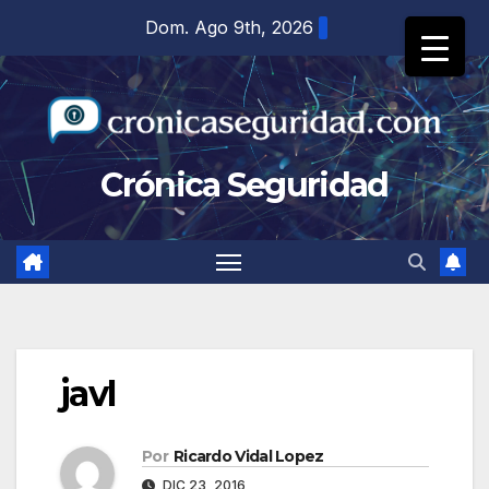
Saltar
Dom. Ago 9th, 2026
al
contenido
Crónica Seguridad
javl
Por
Ricardo Vidal Lopez
DIC 23, 2016