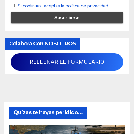
Si continúas, aceptas la política de privacidad
Colabora Con NOSOTROS
RELLENAR EL FORMULARIO
Quizas te hayas peridido...