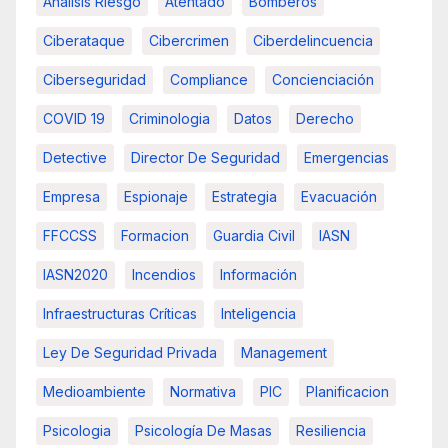
Analisis Riesgo
Atentado
Bomberos
Ciberataque
Cibercrimen
Ciberdelincuencia
Ciberseguridad
Compliance
Concienciación
COVID 19
Criminologia
Datos
Derecho
Detective
Director De Seguridad
Emergencias
Empresa
Espionaje
Estrategia
Evacuación
FFCCSS
Formacion
Guardia Civil
IASN
IASN2020
Incendios
Información
Infraestructuras Críticas
Inteligencia
Ley De Seguridad Privada
Management
Medioambiente
Normativa
PIC
Planificacion
Psicologia
Psicología De Masas
Resiliencia