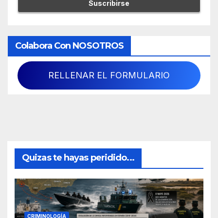
Colabora Con NOSOTROS
RELLENAR EL FORMULARIO
Quizas te hayas peridido...
CRIMINOLOGÍA