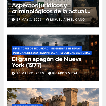
Aspectos jurídicos y
criminológicos de la actual
lucha contra el narcotráfico
27 MAYO, 2026
MIGUEL ANGEL CANO
en el sur de España
DIRECTORES DE SEGURIDAD
INGENIERÍA / SISTEMAS
PERSONAL DE SEGURIDAD PRIVADA
SEGURIDAD SECTORIAL
El gran apagón de Nueva
York (1977)
20 MARZO, 2026
RICARDO VIDAL