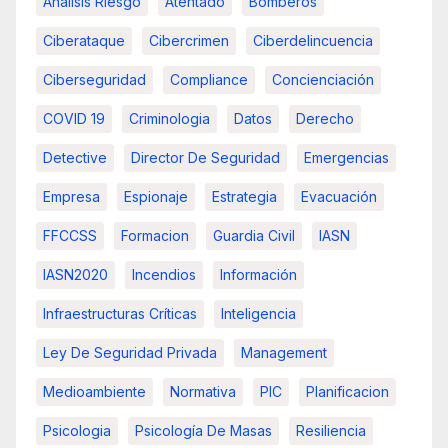
Analisis Riesgo
Atentado
Bomberos
Ciberataque
Cibercrimen
Ciberdelincuencia
Ciberseguridad
Compliance
Concienciación
COVID 19
Criminologia
Datos
Derecho
Detective
Director De Seguridad
Emergencias
Empresa
Espionaje
Estrategia
Evacuación
FFCCSS
Formacion
Guardia Civil
IASN
IASN2020
Incendios
Información
Infraestructuras Críticas
Inteligencia
Ley De Seguridad Privada
Management
Medioambiente
Normativa
PIC
Planificacion
Psicologia
Psicología De Masas
Resiliencia