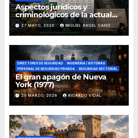
Aspectos jurídicos y
criminológicos de la actual
lucha contra el narcotráfico
27 MAYO, 2026
MIGUEL ANGEL CANO
en el sur de España
DIRECTORES DE SEGURIDAD
INGENIERÍA / SISTEMAS
PERSONAL DE SEGURIDAD PRIVADA
SEGURIDAD SECTORIAL
El gran apagón de Nueva
York (1977)
20 MARZO, 2026
RICARDO VIDAL