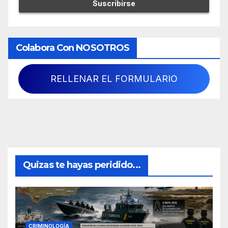
Colabora Con NOSOTROS
RELLENAR EL FORMULARIO
Quizas te hayas peridido...
CRIMINOLOGÍA