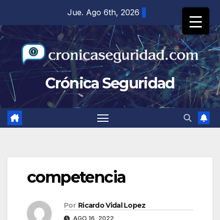
Saltar
Jue. Ago 6th, 2026
al
contenido
Crónica Seguridad
competencia
Por
Ricardo Vidal Lopez
AGO 16, 2022