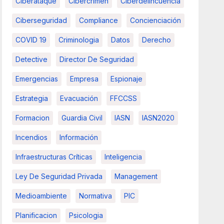
Ciberataque
Cibercrimen
Ciberdelincuencia
Ciberseguridad
Compliance
Concienciación
COVID 19
Criminologia
Datos
Derecho
Detective
Director De Seguridad
Emergencias
Empresa
Espionaje
Estrategia
Evacuación
FFCCSS
Formacion
Guardia Civil
IASN
IASN2020
Incendios
Información
Infraestructuras Críticas
Inteligencia
Ley De Seguridad Privada
Management
Medioambiente
Normativa
PIC
Planificacion
Psicologia