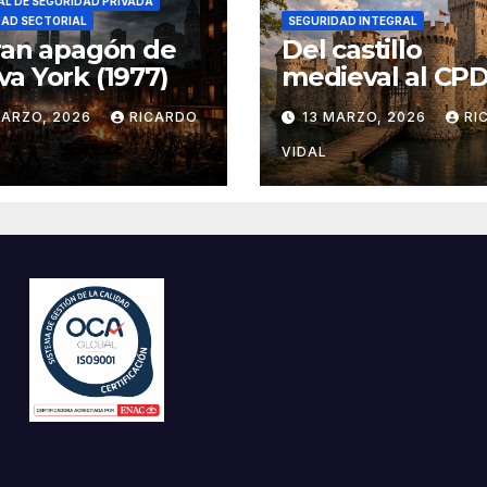
L DE SEGURIDAD PRIVADA
DAD SECTORIAL
SEGURIDAD INTEGRAL
ran apagón de
Del castillo
a York (1977)
medieval al CPD:
seguridad por c
MARZO, 2026
RICARDO
13 MARZO, 2026
RI
VIDAL