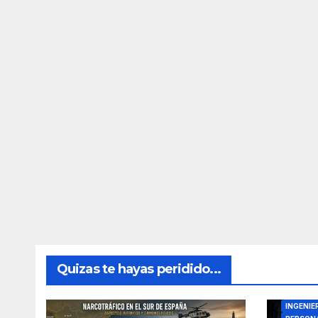
Quizas te hayas peridido...
DIRECTO
INGENIE