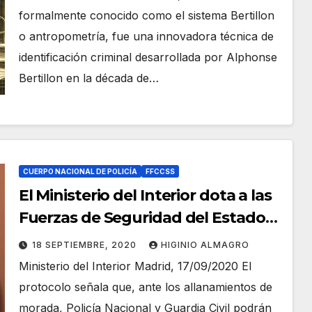
formalmente conocido como el sistema Bertillon
o antropometría, fue una innovadora técnica de
identificación criminal desarrollada por Alphonse
Bertillon en la década de…
CUERPO NACIONAL DE POLICÍA
FFCCSS
El Ministerio del Interior dota a las
Fuerzas de Seguridad del Estado
de un protocolo de actuación que
18 SEPTIEMBRE, 2020
HIGINIO ALMAGRO
mejora su respuesta ante las
Ministerio del Interior Madrid, 17/09/2020 El
ocupaciones
protocolo señala que, ante los allanamientos de
morada, Policía Nacional y Guardia Civil podrán