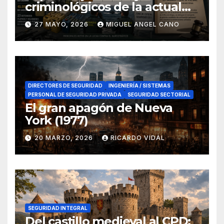
criminológicos de la actual
lucha contra el narcotráfico
27 MAYO, 2026
MIGUEL ANGEL CANO
en el sur de España
DIRECTORES DE SEGURIDAD
INGENIERÍA / SISTEMAS
PERSONAL DE SEGURIDAD PRIVADA
SEGURIDAD SECTORIAL
El gran apagón de Nueva
York (1977)
20 MARZO, 2026
RICARDO VIDAL
SEGURIDAD INTEGRAL
Del castillo medieval al CPD: