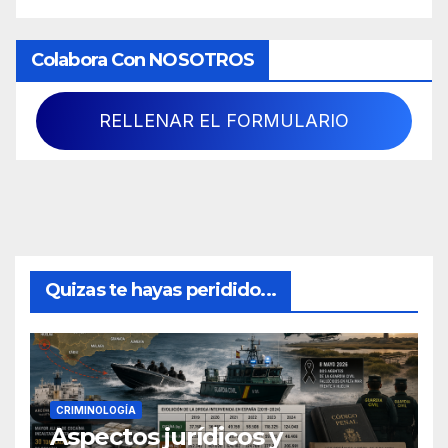
Colabora Con NOSOTROS
RELLENAR EL FORMULARIO
Quizas te hayas peridido...
CRIMINOLOGÍA
Aspectos jurídicos y