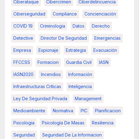
Ciberataque
Cibercrimen
Ciberdelincuencia
Ciberseguridad
Compliance
Concienciación
COVID 19
Criminologia
Datos
Derecho
Detective
Director De Seguridad
Emergencias
Empresa
Espionaje
Estrategia
Evacuación
FFCCSS
Formacion
Guardia Civil
IASN
IASN2020
Incendios
Información
Infraestructuras Críticas
Inteligencia
Ley De Seguridad Privada
Management
Medioambiente
Normativa
PIC
Planificacion
Psicologia
Psicología De Masas
Resiliencia
Seguridad
Seguridad De La Informacion