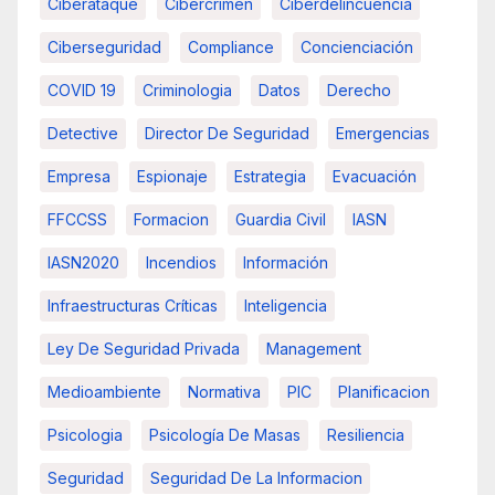
Ciberataque
Cibercrimen
Ciberdelincuencia
Ciberseguridad
Compliance
Concienciación
COVID 19
Criminologia
Datos
Derecho
Detective
Director De Seguridad
Emergencias
Empresa
Espionaje
Estrategia
Evacuación
FFCCSS
Formacion
Guardia Civil
IASN
IASN2020
Incendios
Información
Infraestructuras Críticas
Inteligencia
Ley De Seguridad Privada
Management
Medioambiente
Normativa
PIC
Planificacion
Psicologia
Psicología De Masas
Resiliencia
Seguridad
Seguridad De La Informacion