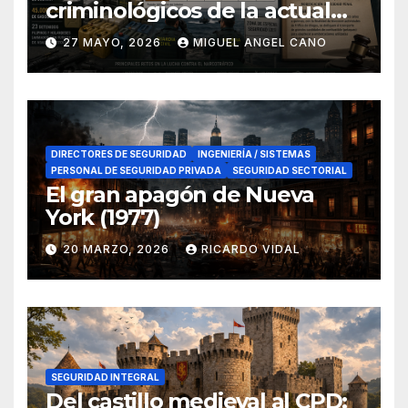
criminológicos de la actual
lucha contra el narcotráfico
27 MAYO, 2026
MIGUEL ANGEL CANO
en el sur de España
DIRECTORES DE SEGURIDAD
INGENIERÍA / SISTEMAS
PERSONAL DE SEGURIDAD PRIVADA
SEGURIDAD SECTORIAL
El gran apagón de Nueva
York (1977)
20 MARZO, 2026
RICARDO VIDAL
SEGURIDAD INTEGRAL
Del castillo medieval al CPD: