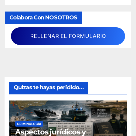
Colabora Con NOSOTROS
RELLENAR EL FORMULARIO
Quizas te hayas peridido...
CRIMINOLOGÍA
Aspectos jurídicos y