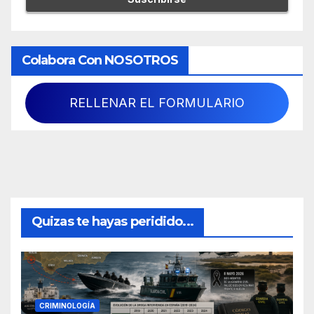
Colabora Con NOSOTROS
RELLENAR EL FORMULARIO
Quizas te hayas peridido...
CRIMINOLOGÍA