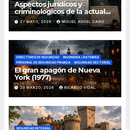
Aspectos jurídicos y
criminológicos de la actual
lucha contra el narcotráfico
27 MAYO, 2026
MIGUEL ANGEL CANO
en el sur de España
DIRECTORES DE SEGURIDAD
INGENIERÍA / SISTEMAS
PERSONAL DE SEGURIDAD PRIVADA
SEGURIDAD SECTORIAL
El gran apagón de Nueva
York (1977)
20 MARZO, 2026
RICARDO VIDAL
SEGURIDAD INTEGRAL