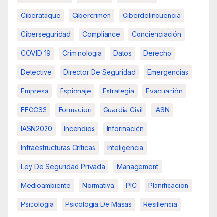
Ciberataque
Cibercrimen
Ciberdelincuencia
Ciberseguridad
Compliance
Concienciación
COVID 19
Criminologia
Datos
Derecho
Detective
Director De Seguridad
Emergencias
Empresa
Espionaje
Estrategia
Evacuación
FFCCSS
Formacion
Guardia Civil
IASN
IASN2020
Incendios
Información
Infraestructuras Críticas
Inteligencia
Ley De Seguridad Privada
Management
Medioambiente
Normativa
PIC
Planificacion
Psicologia
Psicología De Masas
Resiliencia