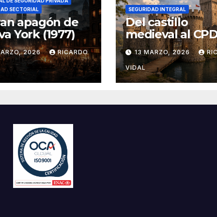
L DE SEGURIDAD PRIVADA
DAD SECTORIAL
SEGURIDAD INTEGRAL
ran apagón de
Del castillo
a York (1977)
medieval al CPD:
seguridad por c
MARZO, 2026
RICARDO
13 MARZO, 2026
RI
VIDAL