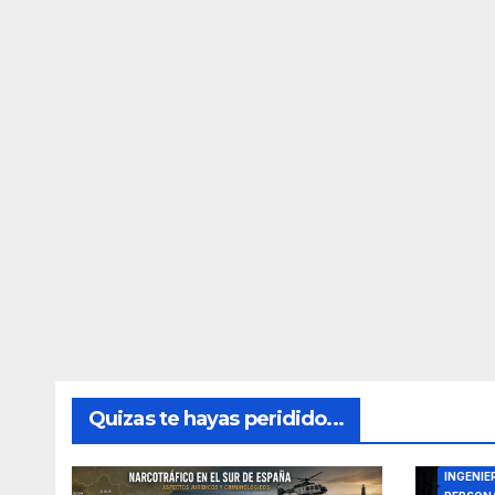
Quizas te hayas peridido...
DIRECTO
INGENIE