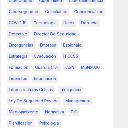
Ciberataque
Cibercrimen
Ciberdelincuencia
Ciberseguridad
Compliance
Concienciación
COVID 19
Criminologia
Datos
Derecho
Detective
Director De Seguridad
Emergencias
Empresa
Espionaje
Estrategia
Evacuación
FFCCSS
Formacion
Guardia Civil
IASN
IASN2020
Incendios
Información
Infraestructuras Críticas
Inteligencia
Ley De Seguridad Privada
Management
Medioambiente
Normativa
PIC
Planificacion
Psicologia