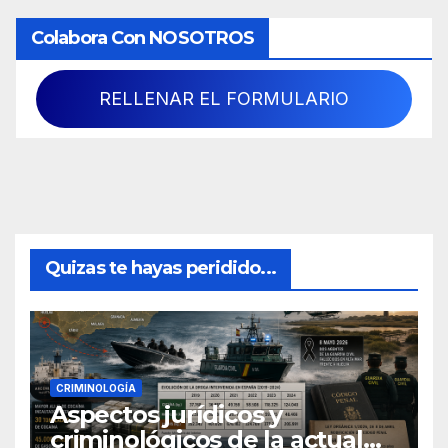
Colabora Con NOSOTROS
RELLENAR EL FORMULARIO
Quizas te hayas peridido...
CRIMINOLOGÍA
Aspectos jurídicos y
criminológicos de la actual