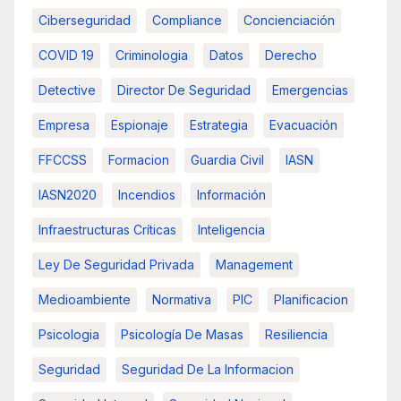
Ciberseguridad
Compliance
Concienciación
COVID 19
Criminologia
Datos
Derecho
Detective
Director De Seguridad
Emergencias
Empresa
Espionaje
Estrategia
Evacuación
FFCCSS
Formacion
Guardia Civil
IASN
IASN2020
Incendios
Información
Infraestructuras Críticas
Inteligencia
Ley De Seguridad Privada
Management
Medioambiente
Normativa
PIC
Planificacion
Psicologia
Psicología De Masas
Resiliencia
Seguridad
Seguridad De La Informacion