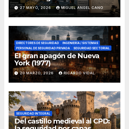
lucha contra el narcotráfico
27 MAYO, 2026
MIGUEL ANGEL CANO
en el sur de España
DIRECTORES DE SEGURIDAD
INGENIERÍA / SISTEMAS
PERSONAL DE SEGURIDAD PRIVADA
SEGURIDAD SECTORIAL
El gran apagón de Nueva
York (1977)
20 MARZO, 2026
RICARDO VIDAL
SEGURIDAD INTEGRAL
Del castillo medieval al CPD:
la seguridad por capas