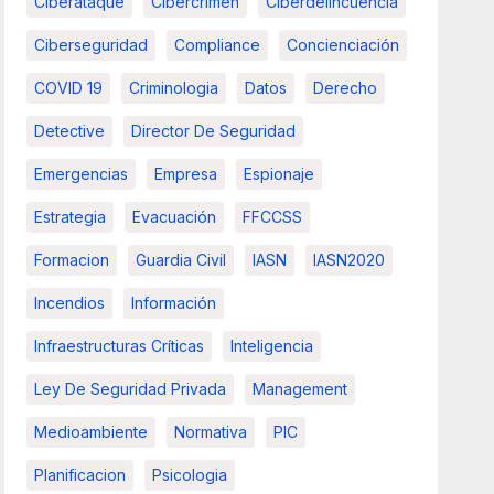
Ciberataque
Cibercrimen
Ciberdelincuencia
Ciberseguridad
Compliance
Concienciación
COVID 19
Criminologia
Datos
Derecho
Detective
Director De Seguridad
Emergencias
Empresa
Espionaje
Estrategia
Evacuación
FFCCSS
Formacion
Guardia Civil
IASN
IASN2020
Incendios
Información
Infraestructuras Críticas
Inteligencia
Ley De Seguridad Privada
Management
Medioambiente
Normativa
PIC
Planificacion
Psicologia