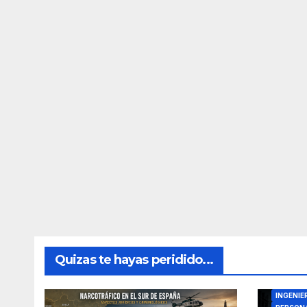
Quizas te hayas peridido...
DIRECTO
INGENIE