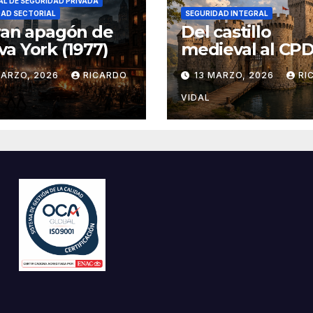
L DE SEGURIDAD PRIVADA
DAD SECTORIAL
SEGURIDAD INTEGRAL
ran apagón de
Del castillo
a York (1977)
medieval al CPD:
seguridad por c
MARZO, 2026
RICARDO
13 MARZO, 2026
RI
VIDAL