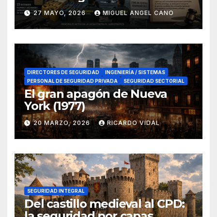
lucha contra el narcotráfico
27 MAYO, 2026
MIGUEL ANGEL CANO
en el sur de España
DIRECTORES DE SEGURIDAD
INGENIERÍA / SISTEMAS
PERSONAL DE SEGURIDAD PRIVADA
SEGURIDAD SECTORIAL
El gran apagón de Nueva
York (1977)
20 MARZO, 2026
RICARDO VIDAL
SEGURIDAD INTEGRAL
Del castillo medieval al CPD:
la seguridad por capas