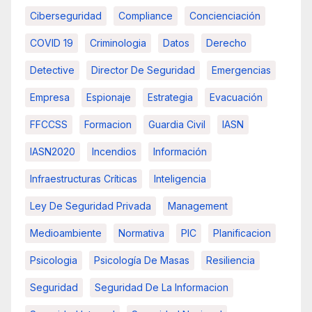
Ciberseguridad
Compliance
Concienciación
COVID 19
Criminologia
Datos
Derecho
Detective
Director De Seguridad
Emergencias
Empresa
Espionaje
Estrategia
Evacuación
FFCCSS
Formacion
Guardia Civil
IASN
IASN2020
Incendios
Información
Infraestructuras Críticas
Inteligencia
Ley De Seguridad Privada
Management
Medioambiente
Normativa
PIC
Planificacion
Psicologia
Psicología De Masas
Resiliencia
Seguridad
Seguridad De La Informacion