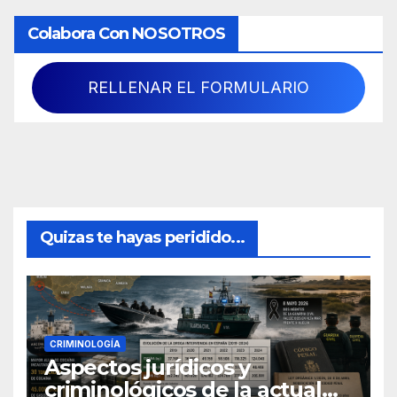
Colabora Con NOSOTROS
RELLENAR EL FORMULARIO
Quizas te hayas peridido...
CRIMINOLOGÍA
Aspectos jurídicos y
criminológicos de la actual