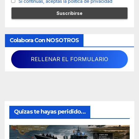
Si continúas, aceptas la política de privacidad
Colabora Con NOSOTROS
RELLENAR EL FORMULARIO
Quizas te hayas peridido...