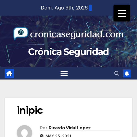
Saltar
Dom. Ago 9th, 2026
al
contenido
Crónica Seguridad
inipic
Por
Ricardo Vidal Lopez
MAY 25, 2021