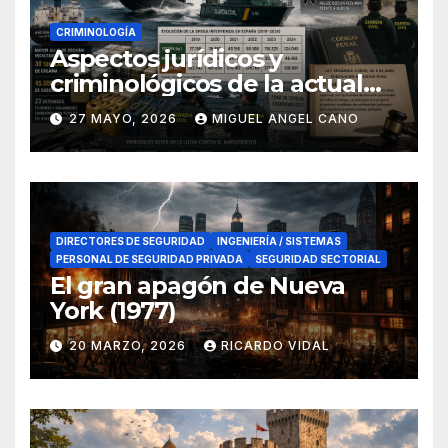
CRIMINOLOGÍA
Aspectos jurídicos y
criminológicos de la actual
lucha contra el narcotráfico
27 MAYO, 2026
MIGUEL ANGEL CANO
en el sur de España
DIRECTORES DE SEGURIDAD
INGENIERÍA / SISTEMAS
PERSONAL DE SEGURIDAD PRIVADA
SEGURIDAD SECTORIAL
El gran apagón de Nueva
York (1977)
20 MARZO, 2026
RICARDO VIDAL