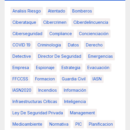
Analisis Riesgo
Atentado
Bomberos
Ciberataque
Cibercrimen
Ciberdelincuencia
Ciberseguridad
Compliance
Concienciación
COVID 19
Criminologia
Datos
Derecho
Detective
Director De Seguridad
Emergencias
Empresa
Espionaje
Estrategia
Evacuación
FFCCSS
Formacion
Guardia Civil
IASN
IASN2020
Incendios
Información
Infraestructuras Críticas
Inteligencia
Ley De Seguridad Privada
Management
Medioambiente
Normativa
PIC
Planificacion