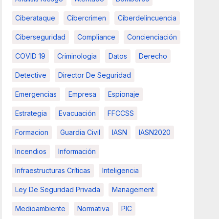
Ciberataque
Cibercrimen
Ciberdelincuencia
Ciberseguridad
Compliance
Concienciación
COVID 19
Criminologia
Datos
Derecho
Detective
Director De Seguridad
Emergencias
Empresa
Espionaje
Estrategia
Evacuación
FFCCSS
Formacion
Guardia Civil
IASN
IASN2020
Incendios
Información
Infraestructuras Críticas
Inteligencia
Ley De Seguridad Privada
Management
Medioambiente
Normativa
PIC