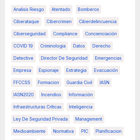
Analisis Riesgo
Atentado
Bomberos
Ciberataque
Cibercrimen
Ciberdelincuencia
Ciberseguridad
Compliance
Concienciación
COVID 19
Criminologia
Datos
Derecho
Detective
Director De Seguridad
Emergencias
Empresa
Espionaje
Estrategia
Evacuación
FFCCSS
Formacion
Guardia Civil
IASN
IASN2020
Incendios
Información
Infraestructuras Críticas
Inteligencia
Ley De Seguridad Privada
Management
Medioambiente
Normativa
PIC
Planificacion