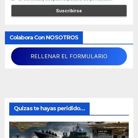
Colabora Con NOSOTROS
RELLENAR EL FORMULARIO
Quizas te hayas peridido...