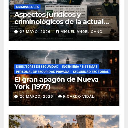
CRIMINOLOGÍA
Aspectos jurídicos y
criminológicos de la actual
lucha contra el narcotráfico
27 MAYO, 2026
MIGUEL ANGEL CANO
en el sur de España
DIRECTORES DE SEGURIDAD
INGENIERÍA / SISTEMAS
PERSONAL DE SEGURIDAD PRIVADA
SEGURIDAD SECTORIAL
El gran apagón de Nueva
York (1977)
20 MARZO, 2026
RICARDO VIDAL