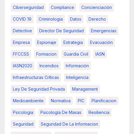
Ciberseguridad
Compliance
Concienciación
COVID 19
Criminologia
Datos
Derecho
Detective
Director De Seguridad
Emergencias
Empresa
Espionaje
Estrategia
Evacuación
FFCCSS
Formacion
Guardia Civil
IASN
IASN2020
Incendios
Información
Infraestructuras Críticas
Inteligencia
Ley De Seguridad Privada
Management
Medioambiente
Normativa
PIC
Planificacion
Psicologia
Psicología De Masas
Resiliencia
Seguridad
Seguridad De La Informacion