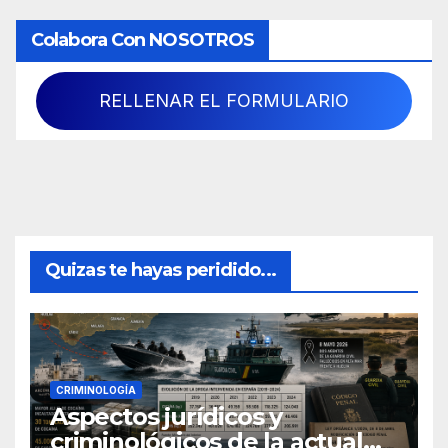
Colabora Con NOSOTROS
RELLENAR EL FORMULARIO
Quizas te hayas peridido...
CRIMINOLOGÍA
Aspectos jurídicos y
criminológicos de la actual