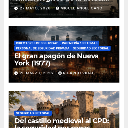
lucha contra el narcotráfico
27 MAYO, 2026
MIGUEL ANGEL CANO
en el sur de España
DIRECTORES DE SEGURIDAD
INGENIERÍA / SISTEMAS
PERSONAL DE SEGURIDAD PRIVADA
SEGURIDAD SECTORIAL
El gran apagón de Nueva
York (1977)
20 MARZO, 2026
RICARDO VIDAL
SEGURIDAD INTEGRAL
Del castillo medieval al CPD:
la seguridad por capas