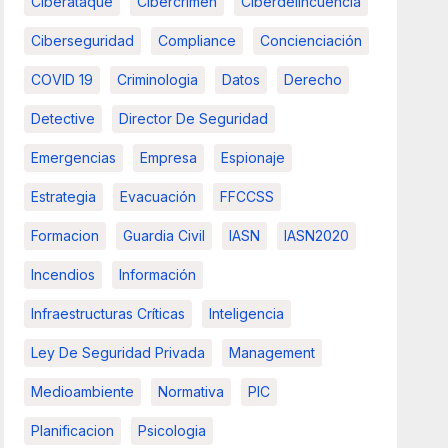
Ciberataque
Cibercrimen
Ciberdelincuencia
Ciberseguridad
Compliance
Concienciación
COVID 19
Criminologia
Datos
Derecho
Detective
Director De Seguridad
Emergencias
Empresa
Espionaje
Estrategia
Evacuación
FFCCSS
Formacion
Guardia Civil
IASN
IASN2020
Incendios
Información
Infraestructuras Críticas
Inteligencia
Ley De Seguridad Privada
Management
Medioambiente
Normativa
PIC
Planificacion
Psicologia