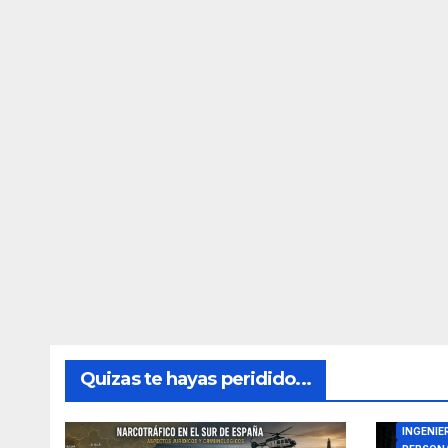
Quizas te hayas peridido...
DIRECTO
INGENIE