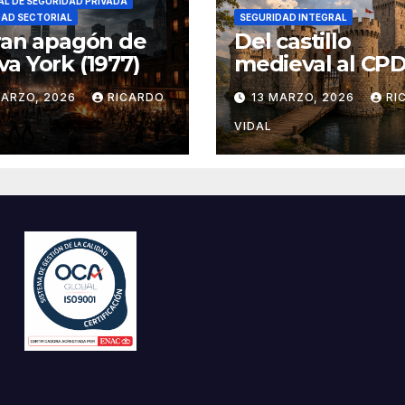
L DE SEGURIDAD PRIVADA
DAD SECTORIAL
SEGURIDAD INTEGRAL
ran apagón de
Del castillo
a York (1977)
medieval al CPD:
seguridad por c
MARZO, 2026
RICARDO
13 MARZO, 2026
RI
VIDAL