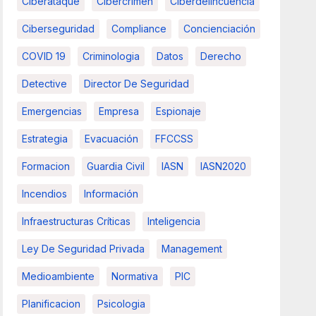
Ciberataque
Cibercrimen
Ciberdelincuencia
Ciberseguridad
Compliance
Concienciación
COVID 19
Criminologia
Datos
Derecho
Detective
Director De Seguridad
Emergencias
Empresa
Espionaje
Estrategia
Evacuación
FFCCSS
Formacion
Guardia Civil
IASN
IASN2020
Incendios
Información
Infraestructuras Críticas
Inteligencia
Ley De Seguridad Privada
Management
Medioambiente
Normativa
PIC
Planificacion
Psicologia