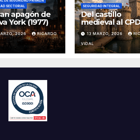
L DE SEGURIDAD PRIVADA
DAD SECTORIAL
SEGURIDAD INTEGRAL
ran apagón de
Del castillo
a York (1977)
medieval al CPD:
seguridad por c
MARZO, 2026
RICARDO
13 MARZO, 2026
RI
VIDAL