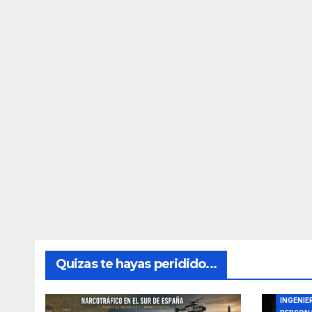
Quizas te hayas peridido...
DIRECTO
INGENIE