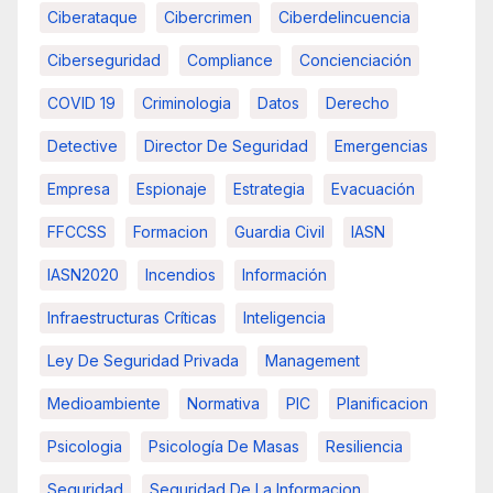
Ciberataque
Cibercrimen
Ciberdelincuencia
Ciberseguridad
Compliance
Concienciación
COVID 19
Criminologia
Datos
Derecho
Detective
Director De Seguridad
Emergencias
Empresa
Espionaje
Estrategia
Evacuación
FFCCSS
Formacion
Guardia Civil
IASN
IASN2020
Incendios
Información
Infraestructuras Críticas
Inteligencia
Ley De Seguridad Privada
Management
Medioambiente
Normativa
PIC
Planificacion
Psicologia
Psicología De Masas
Resiliencia
Seguridad
Seguridad De La Informacion