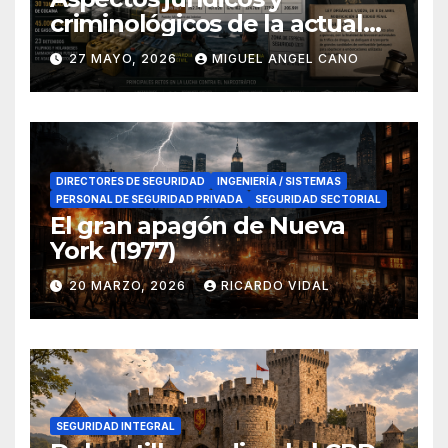
criminológicos de la actual
lucha contra el narcotráfico
27 MAYO, 2026
MIGUEL ANGEL CANO
en el sur de España
DIRECTORES DE SEGURIDAD
INGENIERÍA / SISTEMAS
PERSONAL DE SEGURIDAD PRIVADA
SEGURIDAD SECTORIAL
El gran apagón de Nueva
York (1977)
20 MARZO, 2026
RICARDO VIDAL
SEGURIDAD INTEGRAL