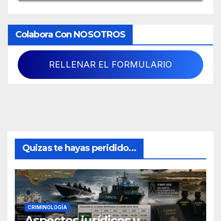
Colabora Con NOSOTROS
RELLENAR EL FORMULARIO
Quizas te hayas peridido...
CRIMINOLOGÍA
Aspectos jurídicos y