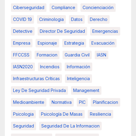
Ciberseguridad
Compliance
Concienciación
COVID 19
Criminologia
Datos
Derecho
Detective
Director De Seguridad
Emergencias
Empresa
Espionaje
Estrategia
Evacuación
FFCCSS
Formacion
Guardia Civil
IASN
IASN2020
Incendios
Información
Infraestructuras Críticas
Inteligencia
Ley De Seguridad Privada
Management
Medioambiente
Normativa
PIC
Planificacion
Psicologia
Psicología De Masas
Resiliencia
Seguridad
Seguridad De La Informacion