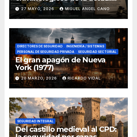
lucha contra el narcotráfico
27 MAYO, 2026
MIGUEL ANGEL CANO
en el sur de España
DIRECTORES DE SEGURIDAD
INGENIERÍA / SISTEMAS
PERSONAL DE SEGURIDAD PRIVADA
SEGURIDAD SECTORIAL
El gran apagón de Nueva
York (1977)
20 MARZO, 2026
RICARDO VIDAL
SEGURIDAD INTEGRAL
Del castillo medieval al CPD:
la seguridad por capas