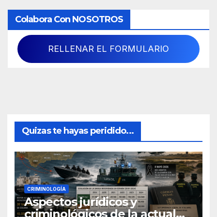
Colabora Con NOSOTROS
RELLENAR EL FORMULARIO
Quizas te hayas peridido...
CRIMINOLOGÍA
Aspectos jurídicos y
criminológicos de la actual