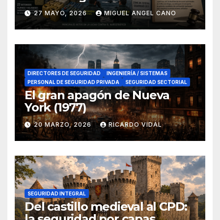
lucha contra el narcotráfico
27 MAYO, 2026
MIGUEL ANGEL CANO
en el sur de España
DIRECTORES DE SEGURIDAD
INGENIERÍA / SISTEMAS
PERSONAL DE SEGURIDAD PRIVADA
SEGURIDAD SECTORIAL
El gran apagón de Nueva
York (1977)
20 MARZO, 2026
RICARDO VIDAL
SEGURIDAD INTEGRAL
Del castillo medieval al CPD:
la seguridad por capas