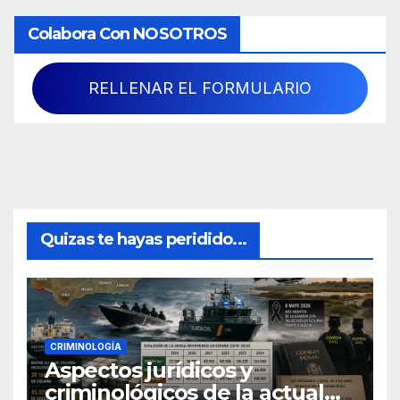
Colabora Con NOSOTROS
RELLENAR EL FORMULARIO
Quizas te hayas peridido...
CRIMINOLOGÍA
Aspectos jurídicos y
criminológicos de la actual