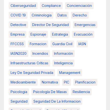
Ciberseguridad
Compliance
Concienciación
COVID 19
Criminologia
Datos
Derecho
Detective
Director De Seguridad
Emergencias
Empresa
Espionaje
Estrategia
Evacuación
FFCCSS
Formacion
Guardia Civil
IASN
IASN2020
Incendios
Información
Infraestructuras Críticas
Inteligencia
Ley De Seguridad Privada
Management
Medioambiente
Normativa
PIC
Planificacion
Psicologia
Psicología De Masas
Resiliencia
Seguridad
Seguridad De La Informacion