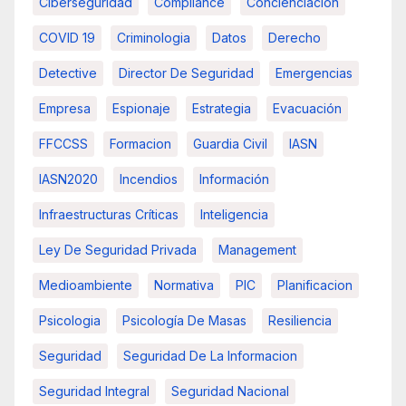
Ciberseguridad
Compliance
Concienciación
COVID 19
Criminologia
Datos
Derecho
Detective
Director De Seguridad
Emergencias
Empresa
Espionaje
Estrategia
Evacuación
FFCCSS
Formacion
Guardia Civil
IASN
IASN2020
Incendios
Información
Infraestructuras Críticas
Inteligencia
Ley De Seguridad Privada
Management
Medioambiente
Normativa
PIC
Planificacion
Psicologia
Psicología De Masas
Resiliencia
Seguridad
Seguridad De La Informacion
Seguridad Integral
Seguridad Nacional