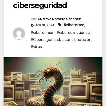
ciberseguridad
Por
Gustavo Romero Sánchez
#ciberarma
,
ABR 18, 2024
#cibercrimen
,
#ciberdelincuencia
,
#Ciberseguridad
,
#concienciación
,
#virus