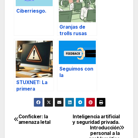
Ciberriesgo.
Granjas de
trolls rusas
Seguimos con
la
Cibersegurida
STUXNET: La
d.
primera
ciberarma de la
historia
Conficker: la
Inteligencia artificial
Navegación
amenaza letal
y seguridad privada.
Introducción
de
personal a la