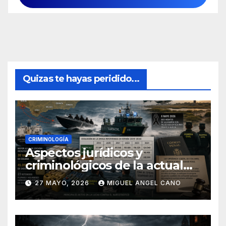
Quizas te hayas peridido...
CRIMINOLOGÍA
Aspectos jurídicos y
criminológicos de la actual
lucha contra el narcotráfico
27 MAYO, 2026
MIGUEL ANGEL CANO
en el sur de España