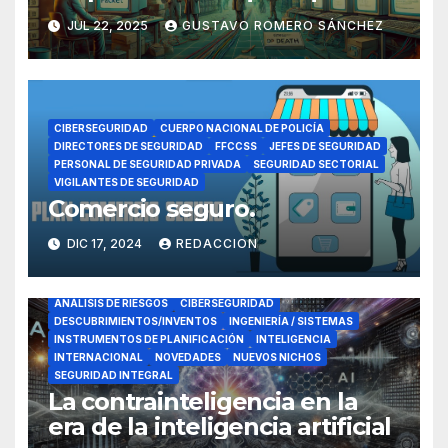
sacudió Internet
JUL 22, 2025
GUSTAVO ROMERO SÁNCHEZ
CIBERSEGURIDAD
CUERPO NACIONAL DE POLICÍA
DIRECTORES DE SEGURIDAD
FFCCSS
JEFES DE SEGURIDAD
PERSONAL DE SEGURIDAD PRIVADA
SEGURIDAD SECTORIAL
VIGILANTES DE SEGURIDAD
Comercio seguro.
DIC 17, 2024
REDACCION
ANÁLISIS DE RIESGOS
CIBERSEGURIDAD
DESCUBRIMIENTOS/INVENTOS
INGENIERÍA / SISTEMAS
INSTRUMENTOS DE PLANIFICACIÓN
INTELIGENCIA
INTERNACIONAL
NOVEDADES
NUEVOS NICHOS
SEGURIDAD INTEGRAL
La contrainteligencia en la
era de la inteligencia artificial