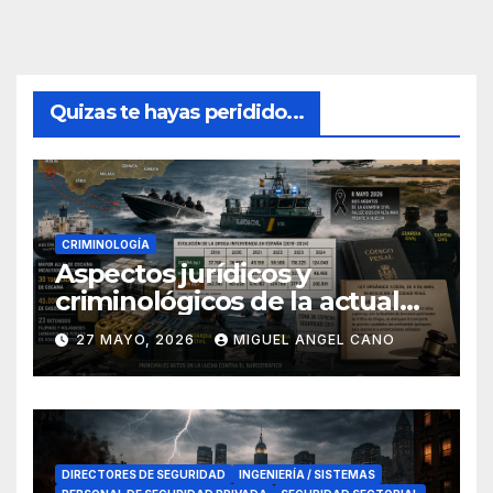
Quizas te hayas peridido...
CRIMINOLOGÍA
Aspectos jurídicos y
criminológicos de la actual
lucha contra el narcotráfico
27 MAYO, 2026
MIGUEL ANGEL CANO
en el sur de España
DIRECTORES DE SEGURIDAD
INGENIERÍA / SISTEMAS